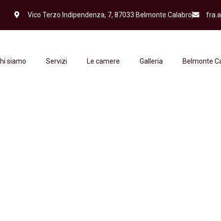
Vico Terzo Indipendenza, 7, 87033 Belmonte Calabro
fra.
hi siamo
Servizi
Le camere
Galleria
Belmonte Ca
enti