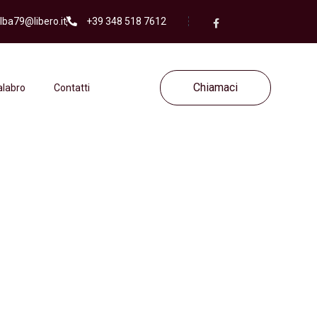
alba79@libero.it
+39 348 518 7612
Chiamaci
labro
Contatti